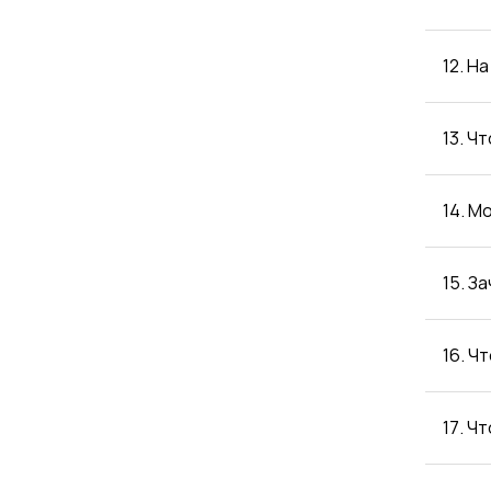
12. Н
13. Ч
14. М
15. З
16. Ч
17. Ч