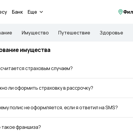
есу
Банк
Еще
Фил
вание
Имущество
Путешествие
Здоровье
ование имущества
о считается страховым случаем?
жно ли оформить страховку в рассрочку?
чему полис не оформляется, если я ответил на SMS?
о такое франшиза?