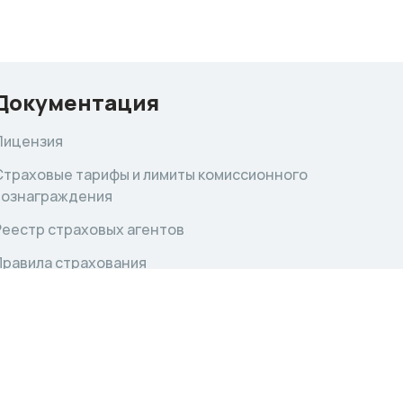
Документация
Лицензия
Страховые тарифы и лимиты комиссионного
вознаграждения
Реестр страховых агентов
Правила страхования
Финансовая отчётность
Сведения об участиях в ассоциациях,
союзах и пулах
Прочие документы