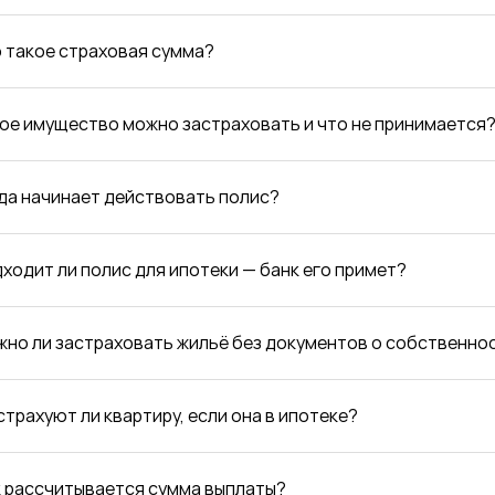
о такое страховая сумма?
кое имущество можно застраховать и что не принимается
гда начинает действовать полис?
дходит ли полис для ипотеки — банк его примет?
жно ли застраховать жильё без документов о собственно
астрахуют ли квартиру, если она в ипотеке?
ак рассчитывается сумма выплаты?