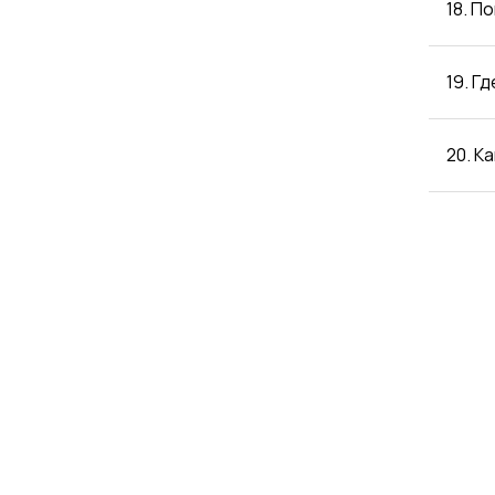
18. П
19. Г
20. К