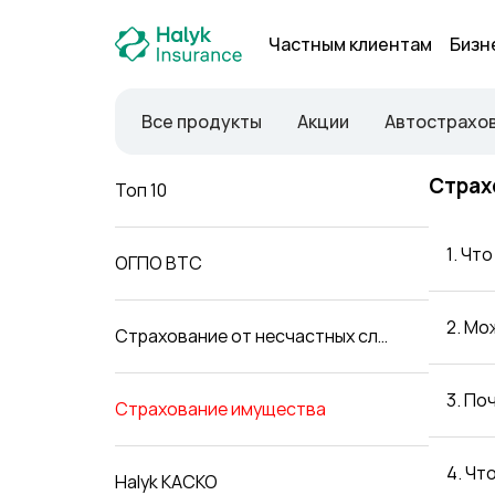
Частным клиентам
Бизн
Все продукты
Акции
Автострахо
Страх
Топ 10
1. Чт
ОГПО ВТС
2. Мо
Страхование от несчастных случаев
3. По
Страхование имущества
4. Чт
Halyk КАСКО