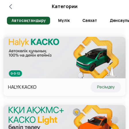
Категории
Автосақтандыру
Мүлік
Саяхат
Денсаул
HALYK КАСКО
Рәсімдеу