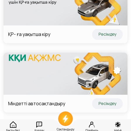
ҚР- ға уақытша кіру
Рәсімдеу
Міндетті автосақтандыру
Рәсімдеу
Сақтандыру
Басты бет
Қолдау
Профиль
Halyk