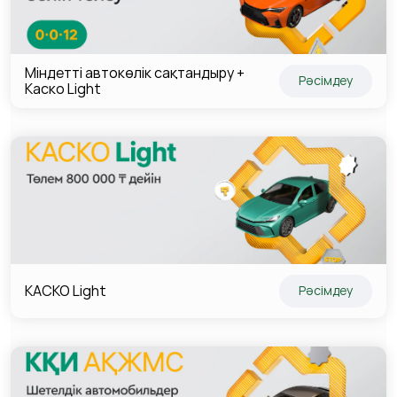
Міндетті автокөлік сақтандыру +
Рәсімдеу
Каско Light
КАСКО Light
Рәсімдеу