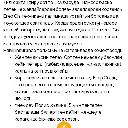
Үйді сақтандыру өрттен, су басудан немесе басқа
төтенше жағдайлардан болған залалдардан қорғайды.
Егер Сіз техниканы қалпынада ұстайтын болсаңыз да,
тәуекелдер сақталады. Көршілерден су кетуі немесе
кездейсоқ өрт мүлікті зақымдауы мүмкін. Полиссіз Сіз
жөндеу жұмыстарын төлейсіз, ал көршілеріңізге зиян
келтіру қақтығыстарға әкелуі мүмкін.
Halyk Insurance полисі мына жағдайларда көмектеседі:
Жөндеу ақысын төлеу. Өрттен немесе су басудан
кейін пәтерді (қабырғалар, еден, жиһаз, техника)
қалпына келтіруді өтейді.
Көршілерге келтірілген зиянды өтеу. Егер Сіздің
пәтеріңіздегі өрт немесе судың кетуі олардың
мүлкіне зиян келтірсе, сақтандыру мәселені
шешеді.
Үнемдеу. Полис жылына 15 мың теңгеден
басталады, бұл өрттен кейінгі жөндеуге
қарағанда бірнеше есе арзан.