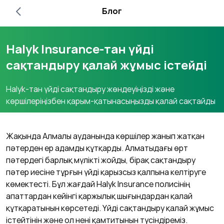
Блог
Halyk Insurance-тан үйді
сақтандыру қалай жұмыс істейді
Halyk-тан үйді сақтандыру жөндеуіңізді және
көршілеріңізбен қарым-қатынасыңызды қалай сақтайды
Жақында Алмалы ауданында көршілер жанып жатқан
пәтерден ер адамды құтқарды. Алматыдағы өрт
пәтердегі барлық мүлікті жойды, бірақ сақтандыру
пәтер иесіне тұрғын үйді қарызсыз қалпына келтіруге
көмектесті. Бұл жағдай Halyk Insurance полисінің
апаттардан кейінгі қаржылық шығындардан қалай
құтқаратынын көрсетеді. Үйді сақтандыру қалай жұмыс
істейтінін және ол нені қамтитынын түсіндіреміз.