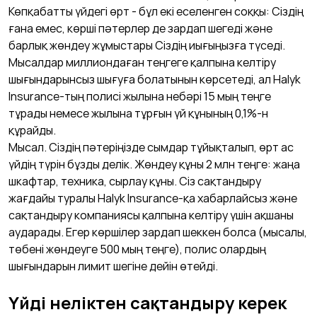
Көпқабатты үйдегі өрт - бұл екі еселенген соққы: Сіздің
ғана емес, көрші пәтерлер де зардап шегеді және
барлық жөндеу жұмыстары Сіздің иығыңызға түседі.
Мысалдар миллиондаған теңгеге қалпына келтіру
шығындарынсыз шығуға болатынын көрсетеді, ал Halyk
Insurance-тың полисі жылына небәрі 15 мың теңге
тұрады немесе жылына тұрғын үй құнының 0,1%-н
құрайды.
Мысал. Сіздің пәтеріңізде сымдар тұйықталып, өрт ас
үйдің түрін бұзды делік. Жөндеу құны 2 млн теңге: жаңа
шкафтар, техника, сырлау құны. Сіз сақтандыру
жағдайы туралы Halyk Insurance-қа хабарлайсыз және
сақтандыру компаниясы қалпына келтіру үшін ақшаны
аударады. Егер көршілер зардап шеккен болса (мысалы,
төбені жөндеуге 500 мың теңге), полис олардың
шығындарын лимит шегіне дейін өтейді.
Үйді неліктен сақтандыру керек