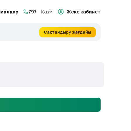
лиалдар
797
Қаз
Жеке кабинет
Сақтандыру жағдайы