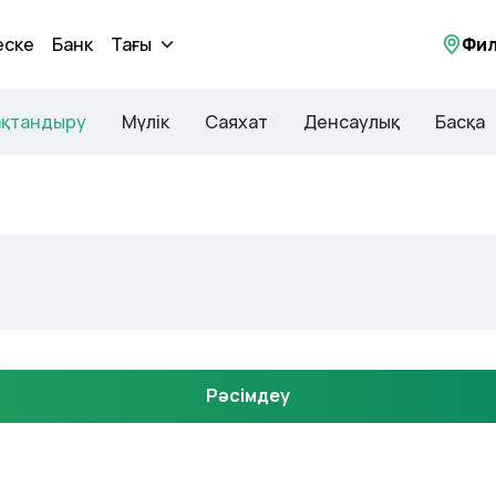
еске
Банк
Тағы
Фи
ақтандыру
Мүлік
Саяхат
Денсаулық
Басқа
Рәсімдеу