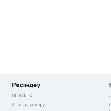
Рәсімдеу
ОГПО ВТС
Автосақтандыру