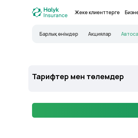
Жеке клиенттерге
Бизн
Барлық өнімдер
Акциялар
Автос
Рәсімдеу
Тарифтер мен төлемдер