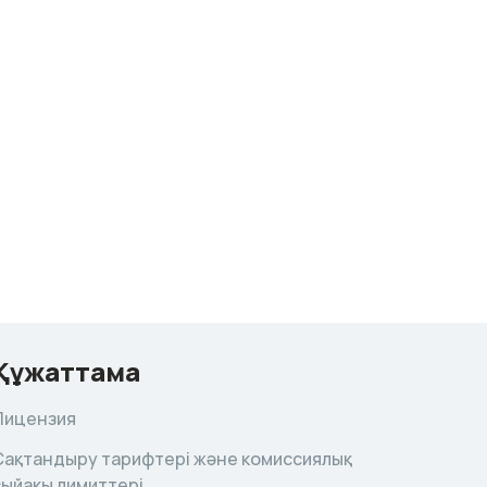
Құжаттама
Лицензия
Сақтандыру тарифтері және комиссиялық
сыйақы лимиттері